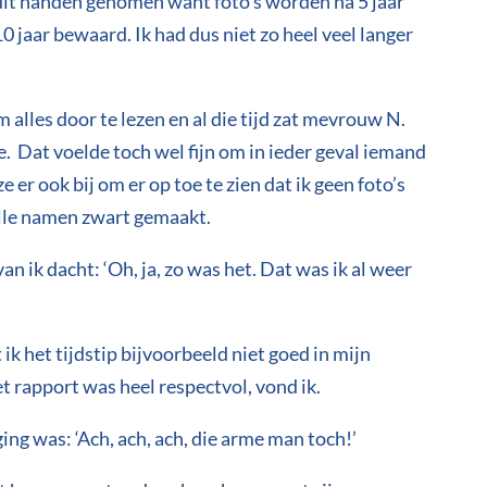
uit handen genomen want foto’s worden na 5 jaar
0 jaar bewaard. Ik had dus niet zo heel veel langer
 alles door te lezen en al die tijd zat mevrouw N.
. Dat voelde toch wel fijn om in ieder geval iemand
ze er ook bij om er op toe te zien dat ik geen foto’s
alle namen zwart gemaakt.
n ik dacht: ‘Oh, ja, zo was het. Dat was ik al weer
 ik het tijdstip bijvoorbeeld niet goed in mijn
 rapport was heel respectvol, vond ik.
ing was: ‘Ach, ach, ach, die arme man toch!’