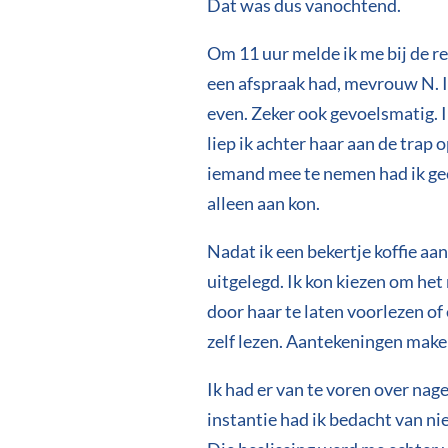
Dat was dus vanochtend.
Om 11 uur melde ik me bij de r
een afspraak had, mevrouw N. 
even. Zeker ook gevoelsmatig. I
liep ik achter haar aan de trap
iemand mee te nemen had ik geen
alleen aan kon.
Nadat ik een bekertje koffie a
uitgelegd. Ik kon kiezen om het 
door haar te laten voorlezen of
zelf lezen. Aantekeningen make
Ik had er van te voren over naged
instantie had ik bedacht van nie