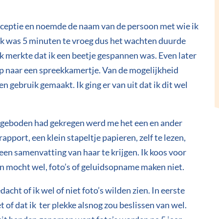
eceptie en noemde de naam van de persoon met wie ik
Ik was 5 minuten te vroeg dus het wachten duurde
k merkte dat ik een beetje gespannen was. Even later
 op naar een spreekkamertje. Van de mogelijkheid
 gebruik gemaakt. Ik ging er van uit dat ik dit wel
angeboden had gekregen werd me het een en ander
rapport, een klein stapeltje papieren, zelf te lezen,
 een samenvatting van haar te krijgen. Ik koos voor
n mocht wel, foto’s of geluidsopname maken niet.
acht of ik wel of niet foto’s wilden zien. In eerste
t of dat ik ter plekke alsnog zou beslissen van wel.