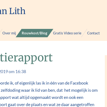
an Lith
Over mij
Rouwkost/Blog
Gratis Video serie
Contact
itierapport
2019 om 16:38
de ik, of eigenlijk las ik in één van de Facebook
elfdoding waar ik lid van ben, dat het mogelijk is om
erapport wat altijd opgemaakt wordt en ook een
ort gaat over de plaats en wat ze daar aangetroffen