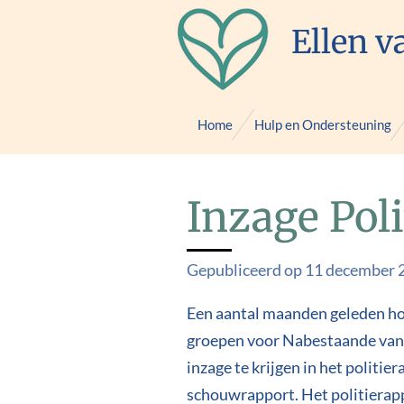
Ga
Ellen v
direct
naar
de
Home
Hulp en Ondersteuning
hoofdinhoud
Inzage Pol
Gepubliceerd op 11 december 
Een aantal maanden geleden hoor
groepen voor Nabestaande van z
inzage te krijgen in het politi
schouwrapport. Het politierapp