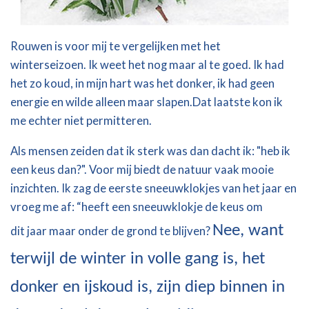
Rouwen
is voor mij te vergelijken met het
winterseizoen.
Ik weet het nog maar al te goed. Ik had
het zo k
oud
,
in mijn hart was het
donker, ik had geen
energie
en wilde alleen maar slapen.
Dat laatste kon ik
me echter niet permitteren.
Als
mensen
zeiden
dat ik
sterk
was dan
dacht
ik: "
heb
ik
een
keus
dan?".
Voor mij biedt de natuur vaak mooie
inzichten. Ik zag de eerste sneeuwklokjes van het jaar en
vroeg me af: “h
eeft
een
sneeuwklokje
de
keus
om
Nee, want
dit
jaar
maar
onder
de
grond
te
blijven
?
terwijl de winter in volle gang is, het
donker en ijskoud is, zijn d
iep
binnen
in