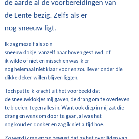
de
aarde
al
de
voorbereidingen
van
de
Lente
bezig
.
Zelfs
als er
nog
sneeuw
ligt
.
Ik
zag mezelf
als zo'n
sne
euwklokje
,
vanzelf
naar
boven
gestuwd
, of
ik
wilde
of
niet
en m
isschien
was ik er
nog
helemaal
niet
klaar
voor en zou liever onder die
dikke deken willen blijven liggen
.
Toch
putte ik
kracht
uit
het
voorbeeld
dat
de
sneeuwklokjes
mij
gaven
, de drang om te
overleven
,
te
bloeien
,
tegen
alles
in.
Want o
ok
diep
in
mij
zat
die
drang en
wens
om door te
gaan
, al was het
nog
koud
en
donker en zag ik niet altijd hoe
.
Zo werd ik me ervan bewust dat na het overlijden van